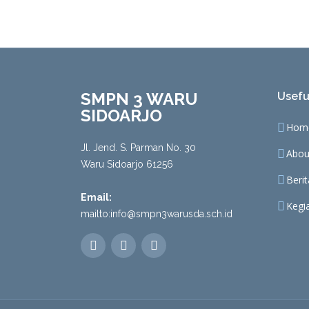
SMPN 3 WARU
Usefu
SIDOARJO
Hom
Jl. Jend. S. Parman No. 30
Abou
Waru Sidoarjo 61256
Beri
Email:
Kegi
mailto:info@smpn3warusda.sch.id