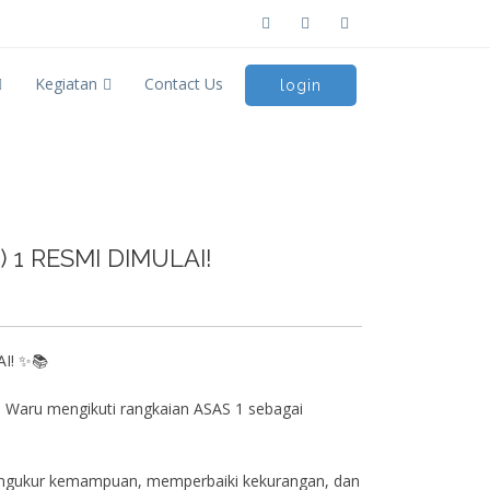
Kegiatan
Contact Us
login
 1 RESMI DIMULAI!
I! ✨📚
3 Waru mengikuti rangkaian ASAS 1 sebagai
mengukur kemampuan, memperbaiki kekurangan, dan