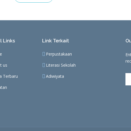
l Links
Link Terkait
Ou
e
Perpustakaan
En
re
t us
Literasi Sekolah
ta Terbaru
Adiwiyata
atan