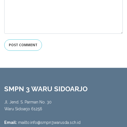
SMPN 3 WARU SIDOARJO
Jl. Jend. S. Parman No. 30
Waru Sidoarjo 61256
Email:
mailto:info@smpn3warusda.sch.id